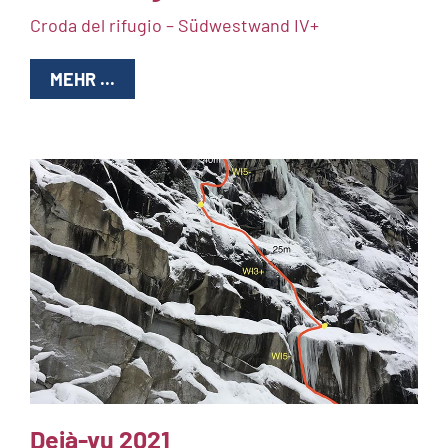
Croda del rifugio – Südwestwand IV+
MEHR ...
Dejà-vu 2021