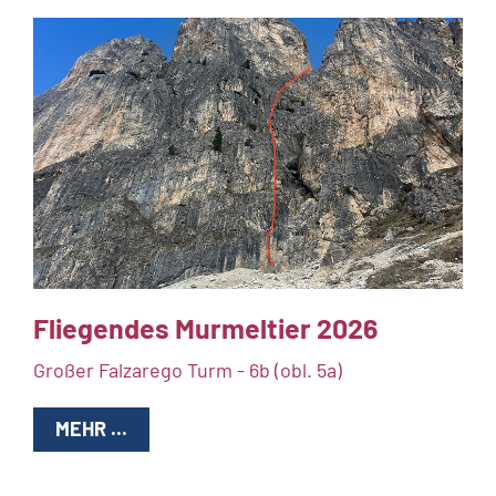
Fliegendes Murmeltier 2026
Großer Falzarego Turm - 6b (obl. 5a)
MEHR ...