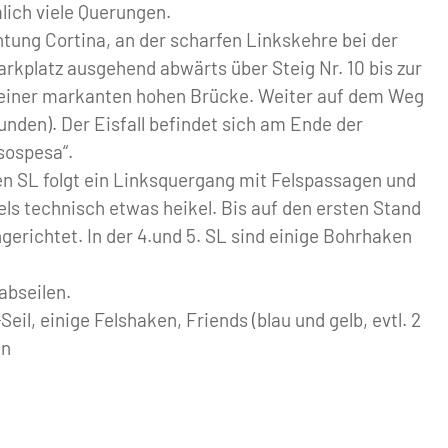
lich viele Querungen.
ng Cortina, an der scharfen Linkskehre bei der
rkplatz ausgehend abwärts über Steig Nr. 10 bis zur
zu einer markanten hohen Brücke. Weiter auf dem Weg
tunden). Der Eisfall befindet sich am Ende der
sospesa“.
en SL folgt ein Linksquergang mit Felspassagen und
Fels technisch etwas heikel. Bis auf den ersten Stand
ngerichtet. In der 4.und 5. SL sind einige Bohrhaken
abseilen.
il, einige Felshaken, Friends (blau und gelb, evtl. 2
en