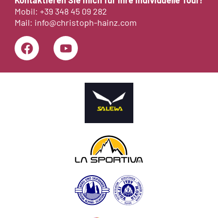
Kontaktieren Sie mich für ihre individuelle Tour!
Mobil:
+39 348 45 09 282
Mail:
info@christoph-hainz.com