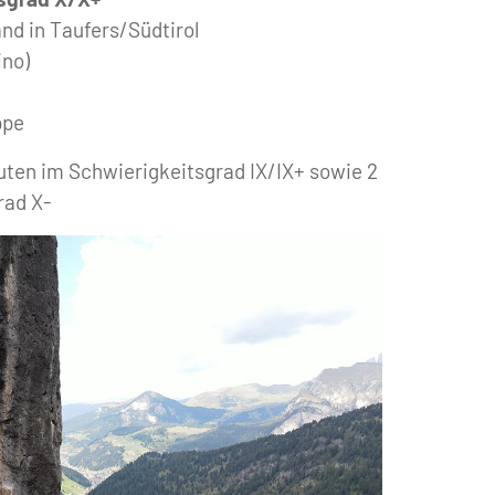
and in Taufers/Südtirol
ino)
ppe
ten im Schwierigkeitsgrad IX/IX+ sowie 2
rad X-