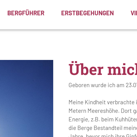
BERGFÜHRER
ERSTBEGEHUNGEN
V
Über mic
Geboren wurde ich am 23.07
Meine Kindheit verbrachte 
Metern Meereshöhe. Dort g
Energie, z.B. beim Kuhhüten
die Berge Bestandteil mein
Jahre, bevor mich ihre Gipf