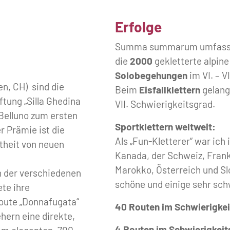
Erfolge
Summa summarum umfasst
die
2000
gekletterte alpin
Solobegehungen
im VI. – VI
en, CH) sind die
Beim
Eisfallklettern
gelange
ftung „Silla Ghedina
VII. Schwierigkeitsgrad.
Belluno zum ersten
Sportklettern weltweit:
 Prämie ist die
Als „Fun-Kletterer“ war ich
theit von neuen
Kanada, der Schweiz, Frankr
Marokko, Österreich und Sl
n der verschiedenen
schöne und einige sehr sch
ete ihre
oute „Donnafugata“
40 Routen im Schwierigke
ehern eine direkte,
4 Routen im Schwierigkei