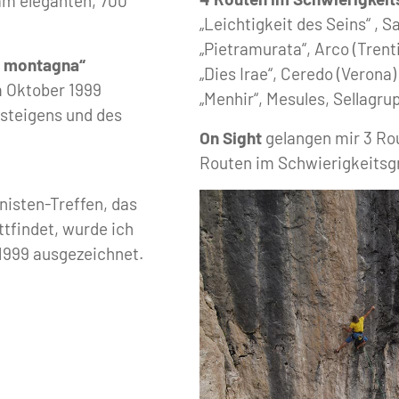
am eleganten, 700
„Leichtigkeit des Seins“ , S
„Pietramurata“, Arco (Trent
a montagna“
„Dies Irae“, Ceredo (Verona)
m Oktober 1999
„Menhir“, Mesules, Sellagru
steigens und des
On Sight
gelangen mir 3 Rou
Routen im Schwierigkeitsg
nisten-Treffen, das
tfindet, wurde ich
 1999 ausgezeichnet.