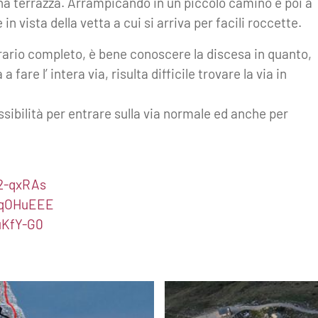
 una terrazza. Arrampicando in un piccolo camino e poi a
n vista della vetta a cui si arriva per facili roccette.
erario completo, è bene conoscere la discesa in quanto,
are l’ intera via, risulta difficile trovare la via in
ssibilità per entrare sulla via normale ed anche per
2-qxRAs
OqOHuEEE
uKfY-G0