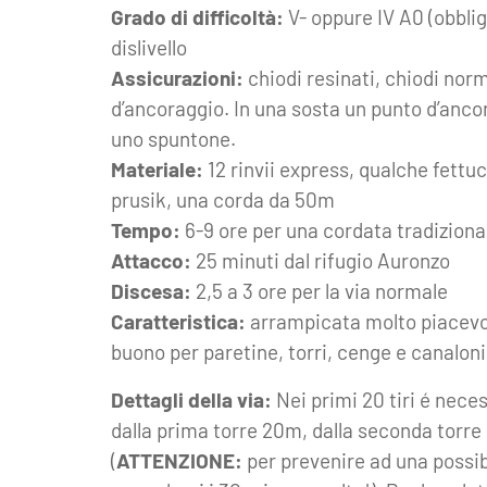
Grado di difficoltà:
V- oppure IV A0 (obblig.
dislivello
Assicurazioni:
chiodi resinati, chiodi norm
d’ancoraggio. In una sosta un punto d’ancor
uno spuntone.
Materiale:
12 rinvii express, qualche fettu
prusik, una corda da 50m
Tempo:
6-9 ore per una cordata tradiziona
Attacco:
25 minuti dal rifugio Auronzo
Discesa:
2,5 a 3 ore per la via normale
Caratteristica:
arrampicata molto piacevo
buono per paretine, torri, cenge e canaloni
Dettagli della via:
Nei primi 20 tiri é neces
dalla prima torre 20m, dalla seconda torre
(
ATTENZIONE:
per prevenire ad una possib