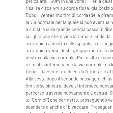
per calarsi i 30m in una volta!). Per la ca
risalire circa 4m su corda fissa, già posizio
Dopo il ventesimo tiro di corda (della pira
la via normale per la quale si può eventual
a sinistra sulla grande cengia bassa in dir
sul ghiaione che divide la Cima Grande dal
arrampica a destra dello spigolo, e si raggi
arrampica verso destra, leggermente in dis
destra dalla via normale. Più in alto ci son
a sinistra intersecando la via normale, da li
Dopo il 34esimo tiro di corda l‘itinerario a
Alla sosta dopo il secondo passaggio chiave
5m verso sinistra, dove si interseca nuova
percorso traversa nuovamente a destra. Si 
„di Comici“) che permette, proseguendo vers
scendere o anche di bivaccare. Proseguendo 