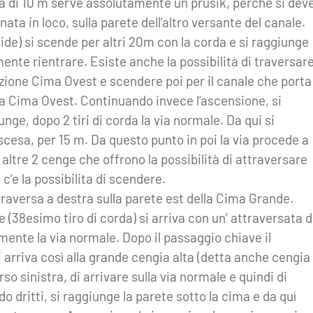
lata di 10 m serve assolutamente un prusik, perchè si dev
nata in loco, sulla parete dell‘altro versante del canale.
mide) si scende per altri 20m con la corda e si raggiunge
mente rientrare. Esiste anche la possibilità di traversar
ezione Cima Ovest e scendere poi per il canale che porta
la Cima Ovest. Continuando invece l‘ascensione, si
unge, dopo 2 tiri di corda la via normale. Da qui si
cesa, per 15 m. Da questo punto in poi la via procede a
o altre 2 cenge che offrono la possibilità di attraversare
 c‘e la possibilita di scendere.
ttraversa a destra sulla parete est della Cima Grande.
 (38esimo tiro di corda) si arriva con un’ attraversata d
mente la via normale. Dopo il passaggio chiave il
arriva così alla grande cengia alta (detta anche cengia
o sinistra, di arrivare sulla via normale e quindi di
dritti, si raggiunge la parete sotto la cima e da quì